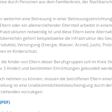
weise durch Personen aus dem Familienkreis, der Nachbarsch
der weiterhin eine Betreuung in einer Betreuungseinrichtun
tern oder ein alleinerziehender Elternteil arbeitet in einem 
frastrukturen notwendig ist und diese Eltern keine Alternat
sbereichen gehört beispielsweise die Infrastruktur des Gesu
dukte), Versorgung (Energie, Wasser, Arznei), Justiz, Poliz
nen im Kinderschutz.
ie Kinder von Eltern dieser Berufsgruppen soll im Kreis Ste
ax. 5 Kinder) und bestimmten Einrichtungen gebündelt werde
uch nehmen zu können, müssen die betroffenen Eltern eine
tellung ist eine Unabkömmlichkeitsbescheinigung durch den 
nerziehenden vorzulegen.
(PDF)