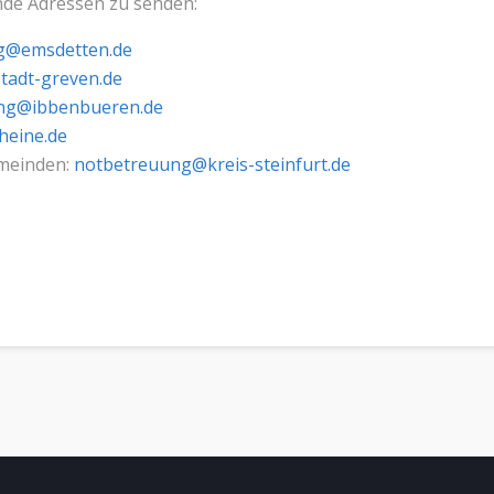
ende Adressen zu senden:
g@emsdetten.de
tadt-greven.de
ng@ibbenbueren.de
heine.de
emeinden:
notbetreuung@kreis-steinfurt.de
atungsangebot während der Schulschließung