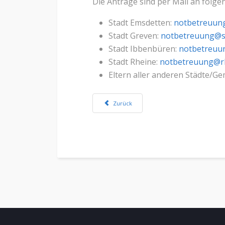
Die Anträge sind per Mail an folg
Stadt Emsdetten:
notbetreuun
Stadt Greven:
notbetreuung@s
Stadt Ibbenbüren:
notbetreuu
Stadt Rheine:
notbetreuung@r
Eltern aller anderen Städte/G
Vorheriger Beitrag: Schulsozialarbeit - Ber
Zurück